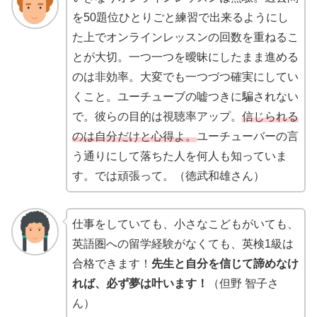
を50題位ひとりごと練習で出来るようにし
た上でオンラインレッスンの回数を重ねるこ
とが大切。一つ一つを曖昧にしたまま進める
のは非効率。大変でも一つづつ確実にしてい
くこと。ユーチューブの嘘つきに騙されない
で。彼らの目的は視聴率アップ。
信じられる
のは自分だけと心得よ。
ユーチューバーの言
う通りにして落ちた人を何人も知っていま
す。では頑張って。（徳武和雄さん）
仕事をしていても、小さなこどもがいても、
英語圏への留学経験がなくても、英検1級は
合格できます！
先生と自分を信じて諦めなけ
れば、必ず夢は叶います！
（但野 智子さ
ん）