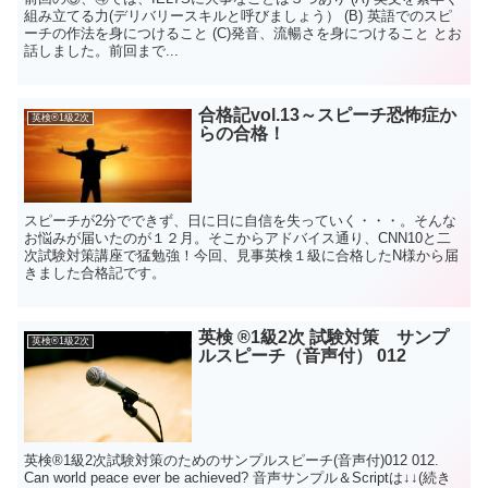
組み立てる力(デリバリースキルと呼びましょう） (B) 英語でのスピ
ーチの作法を身につけること (C)発音、流暢さを身につけること とお
話しました。前回まで...
合格記vol.13～スピーチ恐怖症か
英検®1級2次
らの合格！
スピーチが2分でできず、日に日に自信を失っていく・・・。そんな
お悩みが届いたのが１２月。そこからアドバイス通り、CNN10と二
次試験対策講座で猛勉強！今回、見事英検１級に合格したN様から届
きました合格記です。
英検 ®1級2次 試験対策 サンプ
英検®1級2次
ルスピーチ（音声付） 012
英検®1級2次試験対策のためのサンプルスピーチ(音声付)012 012.
Can world peace ever be achieved? 音声サンプル＆Scriptは↓↓(続き