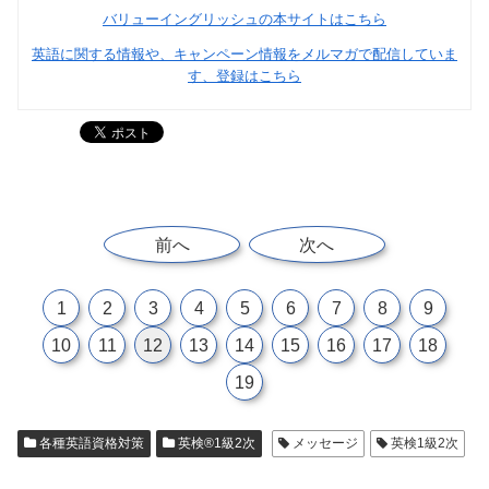
バリューイングリッシュの本サイトはこちら
英語に関する情報や、キャンペーン情報をメルマガで配信していま
す、登録はこちら
前へ
次へ
1
2
3
4
5
6
7
8
9
10
11
12
13
14
15
16
17
18
19
各種英語資格対策
英検®1級2次
メッセージ
英検1級2次