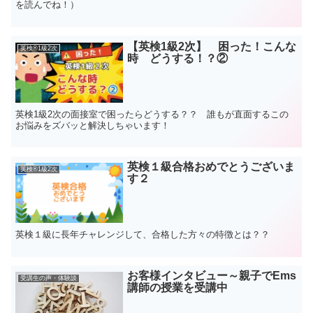
を読んでね！）
【英検1級2次】 困った！こんな
英検®1級2次
時 どうする！？②
英検1級2次の面接室で困ったらどうする？？ 誰もが直面するこの
お悩みをズバッと解決しちゃいます！
英検１級合格おめでとうございま
英検®1級2次
す２
英検１級に長年チャレンジして、合格した方々の特徴とは？？
お客様インタビュー～親子でEms
受講生の声・体験談
講師の授業を受講中