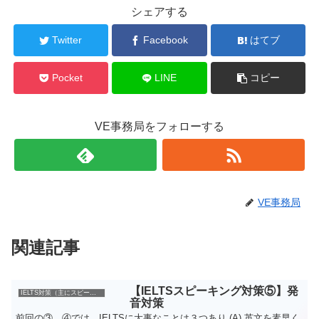
シェアする
Twitter
Facebook
はてブ
Pocket
LINE
コピー
VE事務局をフォローする
VE事務局
関連記事
【IELTSスピーキング対策⑤】発
IELTS対策（主にスピーキングについて）
音対策
前回の③、④では、IELTSに大事なことは３つあり (A) 英文を素早く