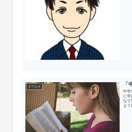
「
イベント
中学
に学
なり
よう