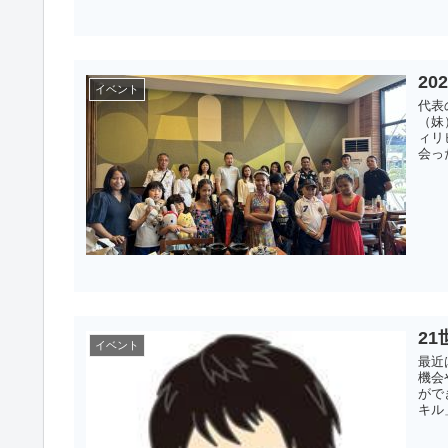
2
イベント
代表
（妹
ィリ
会っ
2
イベント
最近
機会
がで
キル