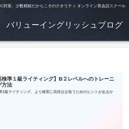
TS,TOEIC対策、少数精鋭だからこそのクオリティ オンライン英会話スクー
バリューイングリッシュブログ
英検準１級ライティング】B２レベルへのトレーニ
グ方法
準1級ライティング、より確実に高得点を狙うためのヒントがあるか