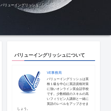
ル バリューイングリッシュ
バリューイングリッシュについて
VE事務局
バリューイングリッシュは英
検１級を中心に英語資格対策
に強いオンライン英会話学校
です。少数精鋭のスキルの高
いフィリピン人講師と一緒に
英語のレベルをアップさせま
しょう。