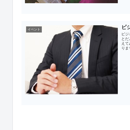
ビ
イベント
ビジ
とだ
えて
りま