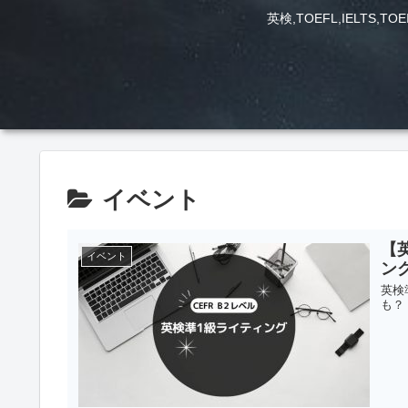
英検,TOEFL,IEL
イベント
【
イベント
ン
英検
も？