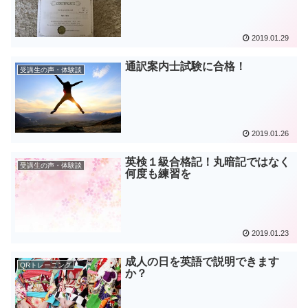
2019.01.29
通訳案内士試験に合格！
受講生の声・体験談
2019.01.26
英検１級合格記！丸暗記ではなく
受講生の声・体験談
何度も練習を
2019.01.23
成人の日を英語で説明できます
QRトレーニング
か？