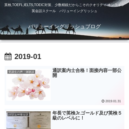
英検,TOEFL,IELTS,TOEIC対策、少数精鋭だからこそのクオリティ オンライン
英会話スクール バリューイングリッシュ
バリューイングリッシュブログ
2019-01
通訳案内士合格！面接内容一部公
受講生の声・体験談
開
2019.01.31
年長で英検Jr.ゴールド及び英検５
バリューキッズ
級のレベルに！