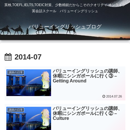
英検,TOEFL,IELTS,TOEIC対策、少数精鋭だからこそのクオリティ オンライン
英会話スクール バリューイングリッシュ
バリューイングリッシュブログ
2014-07
バリューイングリッシュの講師、
講師の日常
休暇にシンガポールに行く③ –
Getting Around
2014.07.26
バリューイングリッシュの講師、
講師の日常
休暇にシンガポールに行く② –
Culture