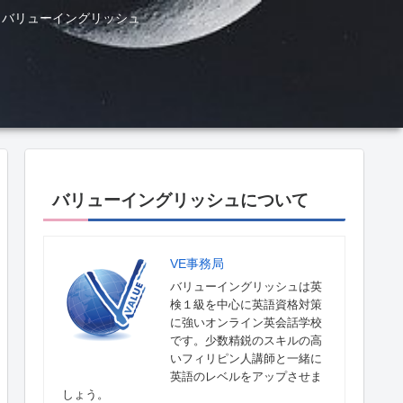
ル バリューイングリッシュ
バリューイングリッシュについて
VE事務局
バリューイングリッシュは英
検１級を中心に英語資格対策
に強いオンライン英会話学校
です。少数精鋭のスキルの高
いフィリピン人講師と一緒に
英語のレベルをアップさせま
しょう。