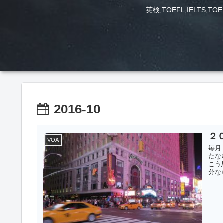
英検,TOEFL,IEL
2016-10
２
VOA
毎月
たな
こう
分な