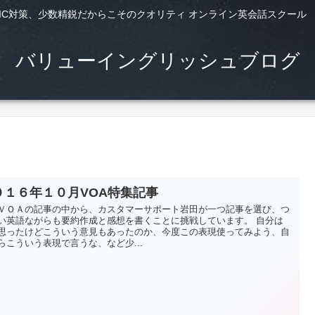
TS,TOEIC対策、少数精鋭だからこそのクオリティ オンライン英会話スクー
バリューイングリッシュブログ
０１６年１０月VOA特集記事
ＶＯＡの記事の中から、カスタマーサポート岩田が一つ記事を選び、つ
い英語ながらも要約作成と感想を書くことに挑戦しています。 自分は
思ったけどこういう意見もあったのか、今度この表現使ってみよう、自
らこういう表現で言うな、など少...