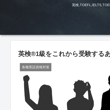
英検,TOEFL,IEL
英検®️1級をこれから受験す
各種英語資格対策