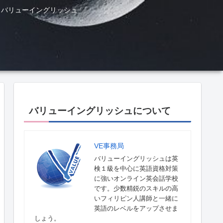
ル バリューイングリッシュ
バリューイングリッシュについて
VE事務局
バリューイングリッシュは英
検１級を中心に英語資格対策
に強いオンライン英会話学校
です。少数精鋭のスキルの高
いフィリピン人講師と一緒に
英語のレベルをアップさせま
しょう。