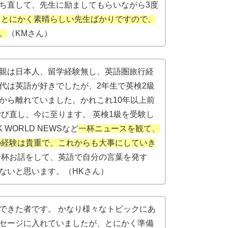
ち直して、先生に励ましてもらいながら3度
！
とにかく素晴らしい先生ばかりですので、
。
（KMさん）
親は日本人、留学経験無し、英語圏旅行経
代は英語が好きでしたが、2年生で英検2級
から離れていました。かれこれ10年以上前
び直し、今に至ります。 英検1級を受験し
WORLD NEWSなど
一杯ニュースを観て、
の経験は貴重で、これからも大事にしていき
杯お話をして、英語で自分の言葉を発す
ないと思います。（HKさん）
できた者です。 かなり様々なトピックにあ
セージに入れていましたが、とにかく準備