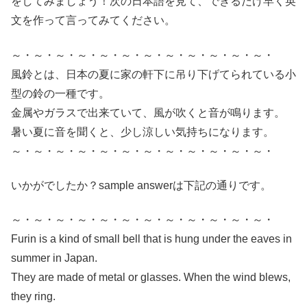
をしてみましょう！次の日本語を見て、できるだけ早く英
文を作って言ってみてください。
～・～・～・～・～・～・～・～・～・～・～・～・
風鈴とは、日本の夏に家の軒下に吊り下げてられている小
型の鈴の一種です。
金属やガラスで出来ていて、風が吹くと音が鳴ります。
暑い夏に音を聞くと、少し涼しい気持ちになります。
～・～・～・～・～・～・～・～・～・～・～・～・
いかがでしたか？sample answerは下記の通りです。
～・～・～・～・～・～・～・～・～・～・～・～・
Furin is a kind of small bell that is hung under the eaves in
summer in Japan.
They are made of metal or glasses. When the wind blews,
they ring.