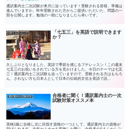
通訳案内士二次試験が来月に迫っています！受験される皆様、準備は
進んでいますか。昨年受験された方からご提供いただいた、問題の一
部を公開します。勉強の一助になりましたら幸いです。
「七五三」を英語で説明できます
QRトレーニング
か？
久しぶりとなりました、英語で季節を感じるプチレッスン！この週末
七五三のお祝いをされている方を見かけました。今日のテーマは七五
三！通訳案内士二次試験も迫っていますので、受験される方はもちろ
ん、されない方も日本人として日本の伝統的文化を英語で説...
合格者に聞く！通訳案内士の一次
通訳案内士試験対策
試験対策オススメ本
英検1級に合格し次に目指す資格の一つとして、通訳案内士の資格が
挙げられます。去年セミナーを実施した際に、合格者のAさんからご