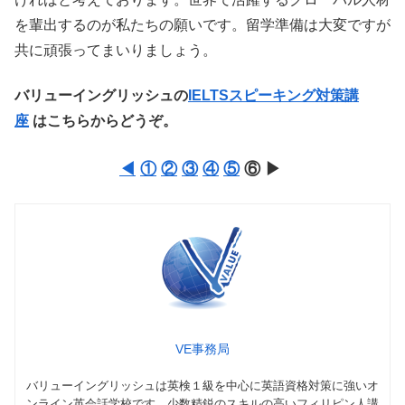
を輩出するのが私たちの願いです。留学準備は大変ですが
共に頑張ってまいりましょう。
バリューイングリッシュの
IELTSスピーキング対策講
座
はこちらからどうぞ。
◀︎
①
②
③
④
⑤
⑥ ▶
VE事務局
バリューイングリッシュは英検１級を中心に英語資格対策に強いオ
ンライン英会話学校です。少数精鋭のスキルの高いフィリピン人講