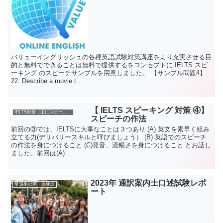
バリューイングリッシュの各種英語試験対策講座をより充実させる目
的と無料でできることは無料で提供するをコンセプトに IELTS スピ
ーキング のスピーチサンプルを用意しました。 【サンプル問題4】
22. Describe a movie t...
【 IELTS スピーキング 対策 ④】
IELTS対策（主にスピーキングについて）
スピーチの作法
前回の③では、IELTSに大事なことは３つあり (A) 英文を素早く組み
立てる力(デリバリースキルと呼びましょう） (B) 英語でのスピーチ
の作法を身につけること (C)発音、流暢さを身につけること とお話し
ました。前回は(A)...
2023年 通訳案内士口述試験レポ
受講生の声・体験談
ート