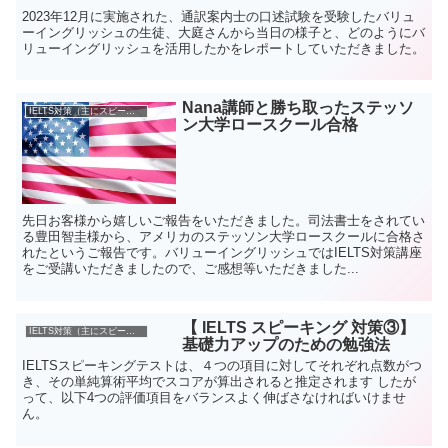
2023年12月に実施された、通訳案内士の口述試験を受験したバリュ
ーイングリッシュの生徒、大庭さんから当日の様子と、どのようにバ
リューイングリッシュを活用したかをレポートしていただきました。
Nana講師と勝ち取ったステッソ
IELTS対策（主にスピーキングについて）
ン大学ロースクール合格
先日お客様から嬉しいご報告をいただきました。司法書士をされてい
る豊田智圭様から、アメリカのステッソン大学ロースクールに合格さ
れたというご報告です。バリューイングリッシュではIELTS対策講座
をご受講いただきましたので、ご感想等いただきました...
【 IELTS スピーキング 対策③】
IELTS対策（主にスピーキングについて）
基礎力アップのための勉強法
IELTSスピーキングテストは、４つの項目に対してそれぞれ点数がつ
き、その単純算術平均でスコアが算出されると推定されます したが
って、以下4つの評価項目をバランスよく伸ばさなければいけませ
ん。