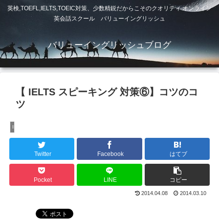
英検,TOEFL,IELTS,TOEIC対策、少数精鋭だからこそのクオリティ オンライン
英会話スクール バリューイングリッシュ
バリューイングリッシュブログ
【 IELTS スピーキング 対策⑥】コツのコ
ツ
IELTS対策（主にスピーキングについて）
Twitter
Facebook
はてブ
Pocket
LINE
コピー
2014.04.08
2014.03.10