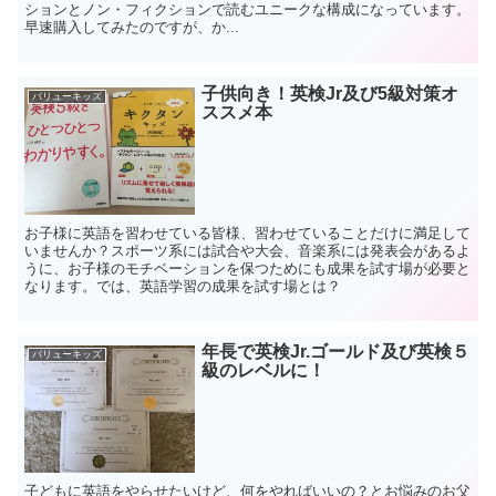
ションとノン・フィクションで読むユニークな構成になっています。
早速購入してみたのですが、か...
子供向き！英検Jr及び5級対策オ
バリューキッズ
ススメ本
お子様に英語を習わせている皆様、習わせていることだけに満足して
いませんか？スポーツ系には試合や大会、音楽系には発表会があるよ
うに、お子様のモチベーションを保つためにも成果を試す場が必要と
なります。では、英語学習の成果を試す場とは？
年長で英検Jr.ゴールド及び英検５
バリューキッズ
級のレベルに！
子どもに英語をやらせたいけど、何をやればいいの？とお悩みのお父