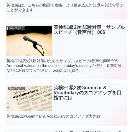
英検1級は、こちらの動画で攻略！より踏み込んだ知識を英語で学ぶ
ことができます！
英検®1級2次 試験対策 サンプル
英検®1級2次
スピーチ（音声付） 006
英検®1級2次試験対策のためのサンプルスピーチ(音声付)006 006.
Are moral values on the decline in today’s society? ぜひ、直前対策
などにお役立てください。Scriptは↓↓(続き...
英検®️1級2次Grammar &
英検®1級2次
Vocabularyのスコアアップを目
指すには
英検1級2次Grammar & Vocabularyスコアアップ大作戦！