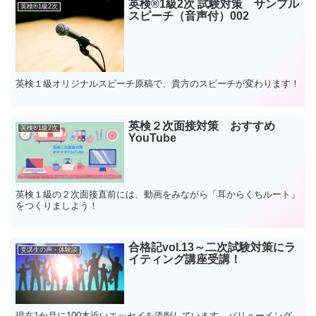
英検®1級2次 試験対策 サンプル
英検®1級2次
スピーチ（音声付）002
英検１級オリジナルスピーチ原稿で、貴方のスピーチが変わります！
英検２次面接対策 おすすめ
英検®1級2次
YouTube
英検１級の２次面接直前には、動画をみながら「耳からくちルート」
をつくりましよう！
合格記vol.13～二次試験対策にラ
受講生の声・体験談
イティング講座受講！
現在1か月に100本近いエッセイを添削しています、バリューイング