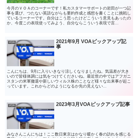
今月のＶＯＡのコーナーです！私カスタマーサポートの岩田が一つ記
事を選び、つたない英語ながらも要約作成と感想を書くことに挑戦し
ているコーナーです。自分はこう思ったけどこういう意見もあったの
か、今度この表現使ってみよう、自分ならこういう表現で言...
2021年9月 VOAピックアップ記
VOA
事
こんにちは、9月に入りいきなり涼しくなりましたね。気温差が大き
いので皆様体調には気をつけてくださいね。最近世の中ではアフガニ
スタンの米軍撤退や新しいウィルス株のことなど様々な出来事が起こ
っています。これからどのようになるか先の見えない...
2023年3月VOAピックアップ記事
VOA
みなさんこんにちは！ここ数日東京はかなり暖かく春の訪れを感じる