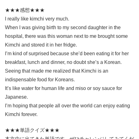
★★★感想★★★
I really like kimchi very much.
When I was giving birth to my second daughter in the
hospital, there was this woman next to me brought some
Kimchi and stored it in her fridge.
I’m kind of surprised because she’d been eating it for her
breakfast, lunch and dinner, no doubt she’s a Korean.
Seeing that made me realized that Kimchi is an
indispensable food for Koreans.
It’s like water for human life and miso or soy sauce for
Japanese.
I’m hoping that people all over the world can enjoy eating
Kimchi forever.
★★★単語クイズ★★★
本文中に出てきた単語です。ぜひチャレンジしてみてくだ