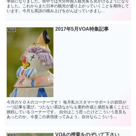
季節になりました。街中では大分外国人観光客も見かけるようになり
ました。これからまた日本の観光が盛り上がっていくことを期待して
います。今月も英語の積み上げをがんばっていきまし...
2017年5月VOA特集記事
VOA
今月のＶＯＡのコーナーです！ 毎月私カスタマーサポートの岩田が
一つ記事を選び、つたない英語ながらも要約作成と感想を書くことに
挑戦しているコーナーです。 自分はこう思ったけどこういう意見も
あったのか、今度この表現使ってみよう、自分ならこういう...
VOAの授業をのぞいて下さい
VOA