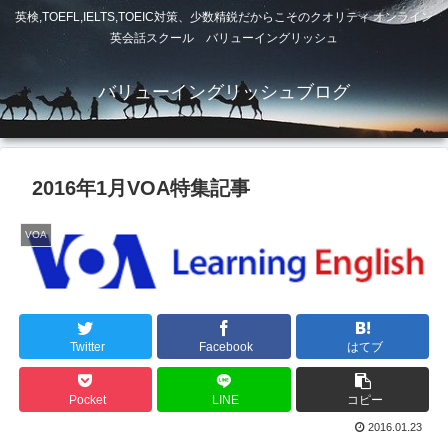
英検,TOEFL,IELTS,TOEIC対策、少数精鋭だからこそのクオリティ オンライン
英会話スクール バリューイングリッシュ
バリューイングリッシュブログ
2016年1月VOA特集記事
VOA
Twitter
Facebook
はてブ
Pocket
LINE
コピー
2016.01.23