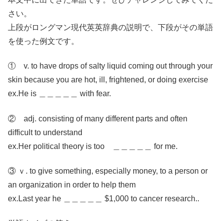
さい。
上段がロングマン現代英英辞典の説明で、下段がその単語
を使った例文です。
① v. to have drops of salty liquid coming out through your
skin because you are hot, ill, frightened, or doing exercise
ex.He is ＿＿＿＿＿ with fear.
② adj. consisting of many different parts and often
difficult to understand
ex.Her political theory is too ＿＿＿＿＿ for me.
③ ｖ. to give something, especially money, to a person or
an organization in order to help them
ex.Last year he ＿＿＿＿＿ $1,000 to cancer research..