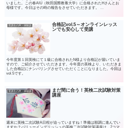
いました。この春AIU（秋田国際教養大学）に合格されたHさんとお
母様です。今日はその時の報告をさせていただきます。 ...
合格記vol.5～オンラインレッス
受講生の声・体験談
ンでも安心して受講
今年度第１回英検にて１級に合格されたN様より合格記が届いていま
すので、ご紹介させていただきます。今年度の英検より、いただきま
した合格記にナンバリングさせていただくことになりました。今回は
vol.5です。
まだ間に合う！英検二次試験対策
受講生の声・体験談
講座
週末に英検二次試験A日程が迫っていますね！準備は順調に進んでい
ますか？バリューイングリッシュの英検二次試験対策講座は、2コマ