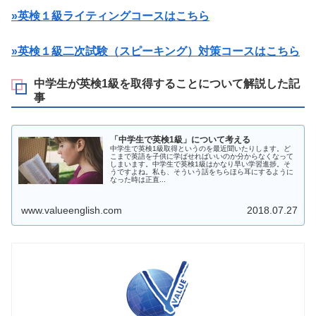
»英検１級ライティングコースはこちら
»英検１級二次試験（スピーキング）対策コースはこちら
中学生が英検1級を取得することについて解説した記
事
「中学生で英検1級」について考える
中学生で英検1級取得というのを最近聞いたりします。ど
こまで英語を子供に学ばせればいいのか分からなくなって
しまいます。中学生で英検1級はかなり早い学習進捗。そ
うですよね。私も、そういう話をちらほら耳にするように
なった時は正直...
www.valueenglish.com
2018.07.27