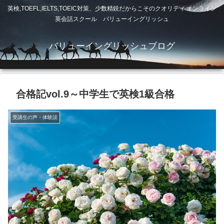
英検,TOEFL,IELTS,TOEIC対策、少数精鋭だからこそのクオリティ オンライン
英会話スクール バリューイングリッシュ
バリューイングリッシュブログ
合格記vol.9～中学生で英検1級合格
受講生の声・体験談