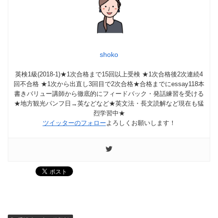
shoko
英検1級(2018-1)★1次合格まで15回以上受検 ★1次合格後2次連続4
回不合格 ★1次から出直し3回目で2次合格★合格までにessay118本
書きバリュー講師から徹底的にフィードバック・発話練習を受ける
★地方観光パンフ日→英などなど★英文法・長文読解など現在も猛
烈学習中★
ツイッターのフォロー
よろしくお願いします！