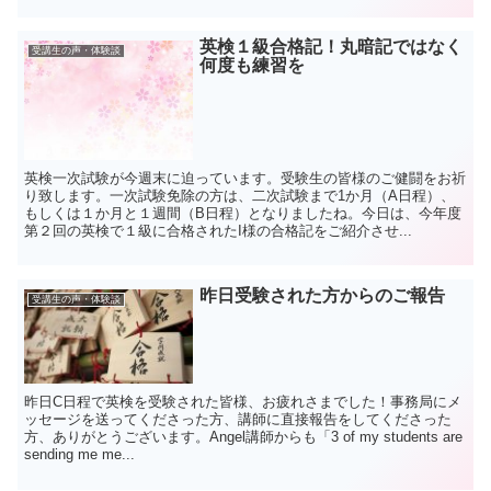
英検１級合格記！丸暗記ではなく
受講生の声・体験談
何度も練習を
英検一次試験が今週末に迫っています。受験生の皆様のご健闘をお祈
り致します。一次試験免除の方は、二次試験まで1か月（A日程）、
もしくは１か月と１週間（B日程）となりましたね。今日は、今年度
第２回の英検で１級に合格されたI様の合格記をご紹介させ...
昨日受験された方からのご報告
受講生の声・体験談
昨日C日程で英検を受験された皆様、お疲れさまでした！事務局にメ
ッセージを送ってくださった方、講師に直接報告をしてくださった
方、ありがとうございます。Angel講師からも「3 of my students are
sending me me...