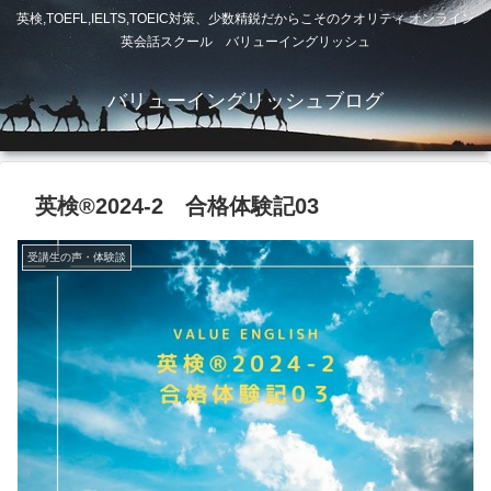
英検,TOEFL,IELTS,TOEIC対策、少数精鋭だからこそのクオリティ オンライン
英会話スクール バリューイングリッシュ
バリューイングリッシュブログ
英検®︎2024-2 合格体験記03
受講生の声・体験談