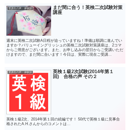
まだ間に合う！英検二次試験対策
受講生の声・体験談
講座
週末に英検二次試験A日程が迫っていますね！準備は順調に進んでい
ますか？バリューイングリッシュの英検二次試験対策講座は、2コマ
からご用意がございます。また、お申し込みの翌日からご受講いただ
けますので、まだ間に合います！今日は、実際に現在ご受講...
英検１級2次試験(2014年第１
受講生の声・体験談
回) 合格の声 その２
英検１級2次、2014年第１回の続編です！ 50代で英検１級に見事合
格されたA.H.さんからのコメントは…