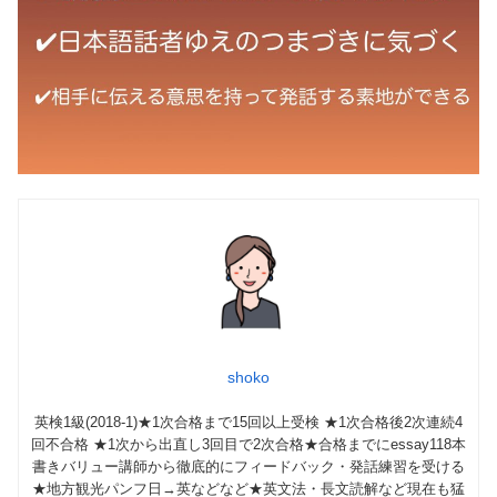
shoko
英検1級(2018-1)★1次合格まで15回以上受検 ★1次合格後2次連続4
回不合格 ★1次から出直し3回目で2次合格★合格までにessay118本
書きバリュー講師から徹底的にフィードバック・発話練習を受ける
★地方観光パンフ日→英などなど★英文法・長文読解など現在も猛