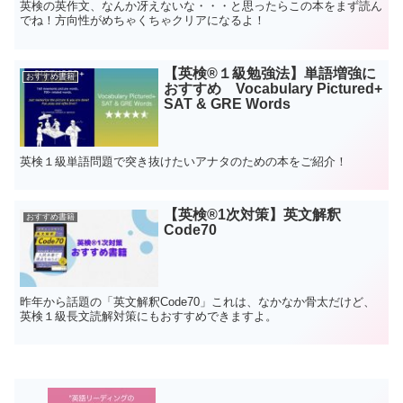
英検の英作文、なんか冴えないな・・・と思ったらこの本をまず読ん
でね！方向性がめちゃくちゃクリアになるよ！
【英検®️１級勉強法】単語増強に
おすすめ書籍
おすすめ Vocabulary Pictured+
SAT & GRE Words
英検１級単語問題で突き抜けたいアナタのための本をご紹介！
【英検®️1次対策】英文解釈
おすすめ書籍
Code70
昨年から話題の「英文解釈Code70」これは、なかなか骨太だけど、
英検１級長文読解対策にもおすすめできますよ。