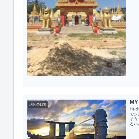
MY
講師の日常
He
でシ
そう
るい