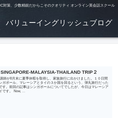
TS,TOEIC対策、少数精鋭だからこそのクオリティ オンライン英会話スクー
バリューイングリッシュブログ
 SINGAPORE-MALAYSIA-THAILAND TRIP２
idi講師が8月末に夏季休暇を取得し、家族旅行に出かけました。１０日間
ンガポール、マレーシアとタイの３か国を回るという、弾丸旅行だった
です。前回の記事はシンガポールについてでしたが、今日はマレーシア
です。 Now, ...