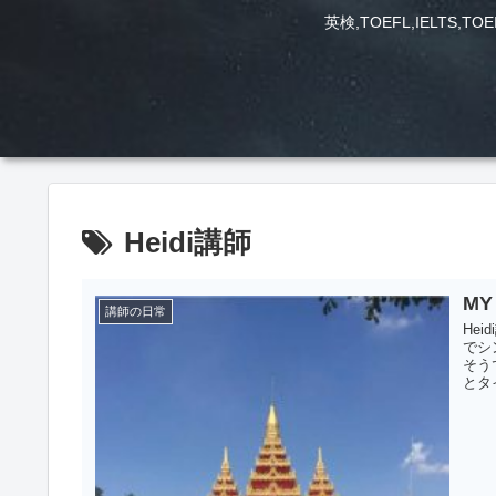
英検,TOEFL,IEL
Heidi講師
MY
講師の日常
He
でシ
そう
とタイ