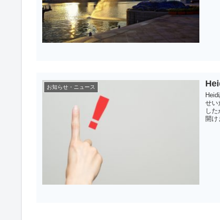
He
お知らせ・ニュース
He
せい
した
開け