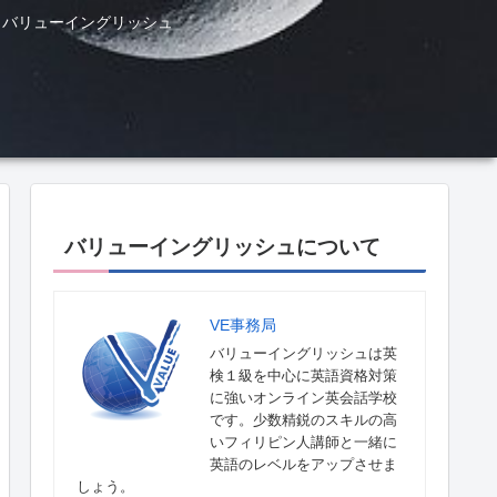
ル バリューイングリッシュ
バリューイングリッシュについて
VE事務局
バリューイングリッシュは英
検１級を中心に英語資格対策
に強いオンライン英会話学校
です。少数精鋭のスキルの高
いフィリピン人講師と一緒に
英語のレベルをアップさせま
しょう。