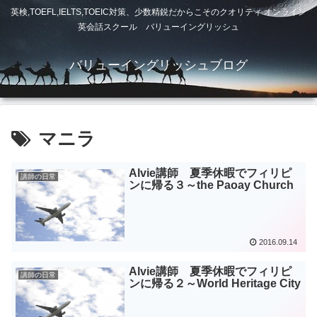
英検,TOEFL,IELTS,TOEIC対策、少数精鋭だからこそのクオリティ オンライン
英会話スクール バリューイングリッシュ
バリューイングリッシュブログ
マニラ
Alvie講師 夏季休暇でフィリピ
講師の日常
ンに帰る３～the Paoay Church
2016.09.14
Alvie講師 夏季休暇でフィリピ
講師の日常
ンに帰る２～World Heritage City