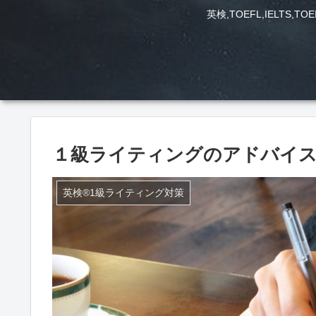
英検,TOEFL,IEL
１級ライティングのアドバイスとE
英検®1級ライティング対策