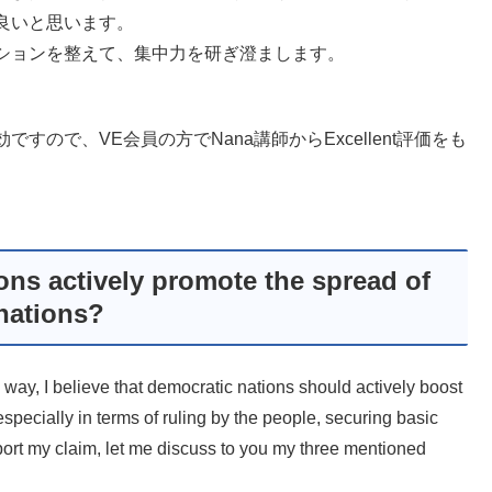
良いと思います。
ションを整えて、集中力を研ぎ澄まします。
ので、VE会員の方でNana講師からExcellent評価をも
。
ns actively promote the spread of
nations?
way, I believe that democratic nations should actively boost
pecially in terms of ruling by the people, securing basic
ort my claim, let me discuss to you my three mentioned