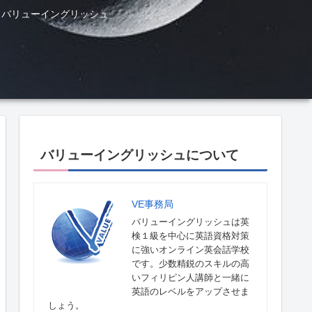
ル バリューイングリッシュ
バリューイングリッシュについて
VE事務局
バリューイングリッシュは英
検１級を中心に英語資格対策
に強いオンライン英会話学校
です。少数精鋭のスキルの高
いフィリピン人講師と一緒に
英語のレベルをアップさせま
しょう。