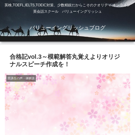
英検,TOEFL,IELTS,TOEIC対策、少数精鋭だからこそのクオリティ オンライン
英会話スクール バリューイングリッシュ
バリューイングリッシュブログ
合格記vol.3～模範解答丸覚えよりオリジ
ナルスピーチ作成を！
受講生の声・体験談