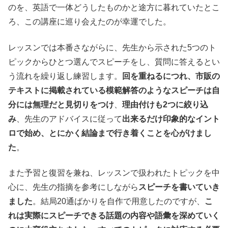
のを、英語で一体どうしたものかと途方に暮れていたとこ
ろ、この講座に巡り会えたのが幸運でした。
レッスンでは本番さながらに、先生から示された5つのト
ピックからひとつ選んでスピーチをし、質問に答えるとい
う流れを繰り返し練習します。
回を重ねるにつれ、市販の
テキストに掲載されている模範解答のようなスピーチは自
分には無理だと見切りをつけ
、
理由付けも2つに絞り込
み
、先生のアドバイスに従って
出来るだけ印象的なイント
ロで始め、とにかく結論まで行き着くことを心がけまし
た
。
また予習と復習を兼ね、レッスンで扱われたトピックを中
心に、先生の指摘を参考にしながら
スピーチを書いていき
ました
。結局20通ばかりを自作で用意したのですが、
こ
れは実際にスピーチできる話題の内容や語彙を深めていく