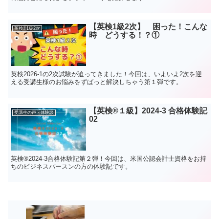
【英検1級2次】 困った！こんな
英検®1級2次
時 どうする！？①
英検2026-1の2次試験が迫ってきました！今回は、いよいよ2次を迎
える受講生様のお悩みをずばっと解決しちゃう第１弾です。
【英検®︎１級】2024-3 合格体験記
受講生の声・体験談
02
英検®︎2024-3合格体験記第２弾！今回は、米国公認会計士資格をお持
ちのビジネスパースンの方の体験記です。