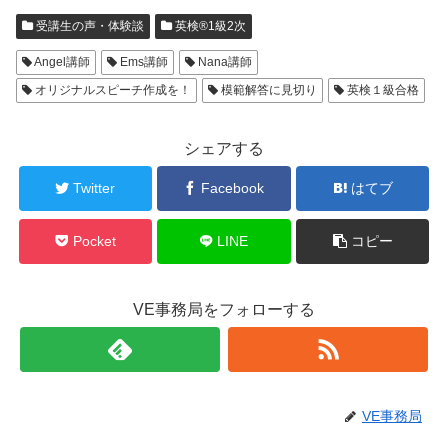
受講生の声・体験談
英検®1級2次
Angel講師
Ems講師
Nana講師
オリジナルスピーチ作成を！
模範解答に見切り
英検１級合格
シェアする
Twitter
Facebook
はてブ
Pocket
LINE
コピー
VE事務局をフォローする
VE事務局