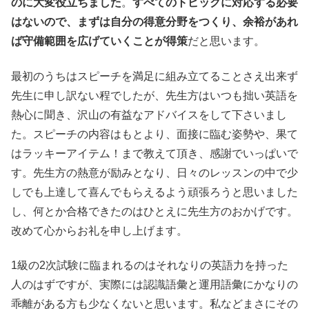
のに大変役立ちました
。
すべてのトピックに対応する必要
はないので、まずは自分の得意分野をつくり、余裕があれ
ば守備範囲を広げていくことが得策
だと思います。
最初のうちはスピーチを満足に組み立てることさえ出来ず
先生に申し訳ない程でしたが、先生方はいつも拙い英語を
熱心に聞き、沢山の有益なアドバイスをして下さいまし
た。スピーチの内容はもとより、面接に臨む姿勢や、果て
はラッキーアイテム！まで教えて頂き、感謝でいっぱいで
す。先生方の熱意が励みとなり、日々のレッスンの中で少
しでも上達して喜んでもらえるよう頑張ろうと思いました
し、何とか合格できたのはひとえに先生方のおかげです。
改めて心からお礼を申し上げます。
1級の2次試験に臨まれるのはそれなりの英語力を持った
人のはずですが、実際には認識語彙と運用語彙にかなりの
乖離がある方も少なくないと思います。私などまさにその