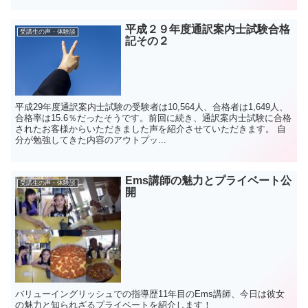
平成２９年度通訳案内士試験合格
受講生の声・体験談
記その２
平成29年度通訳案内士試験の受験者は10,564人、合格者は1,649人、
合格率は15.6％だったそうです。前回に続き、通訳案内士試験に合格
されたお客様からいただきました声を紹介させていただきます。 自
分が勉強してきた内容のアウトプッ...
Ems講師の魅力とプライベート公
受講生の声・体験談
開
バリューイングリッシュでの指導歴11年目のEms講師、今日は彼女
の魅力と知られざるプライベートを紹介します！