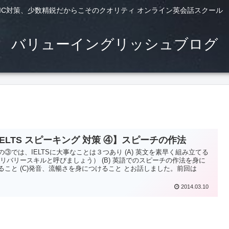
TS,TOEIC対策、少数精鋭だからこそのクオリティ オンライン英会話スクー
バリューイングリッシュブログ
IELTS スピーキング 対策 ④】スピーチの作法
の③では、IELTSに大事なことは３つあり (A) 英文を素早く組み立てる
デリバリースキルと呼びましょう） (B) 英語でのスピーチの作法を身に
ること (C)発音、流暢さを身につけること とお話しました。前回は
2014.03.10