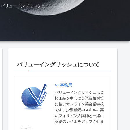
ル バリューイングリッシュ
バリューイングリッシュについて
VE事務局
バリューイングリッシュは英
検１級を中心に英語資格対策
に強いオンライン英会話学校
です。少数精鋭のスキルの高
いフィリピン人講師と一緒に
英語のレベルをアップさせま
しょう。