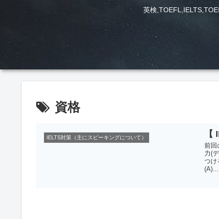
英検,TOEFL,IEL
資格
【 
IELTS対策（主にスピーキングについて）
前回
力(
つけ
(A)...