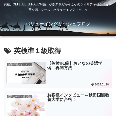
英検,TOEFL,IELTS,TOEIC対策、少数精鋭だからこそのクオリティ オンライン
英会話スクール バリューイングリッシュ
バリューイングリッシュブログ
英検準１級取得
【英検®︎1級】おとなの英語学
英語学習アドバイス
習 再開方法
2025.01.10
お客様インタビュー～秋田国際教
受講生の声・体験談
養大学に合格！