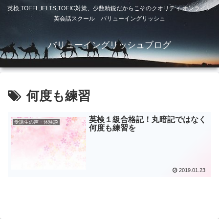
英検,TOEFL,IELTS,TOEIC対策、少数精鋭だからこそのクオリティ オンライン
英会話スクール バリューイングリッシュ
バリューイングリッシュブログ
何度も練習
英検１級合格記！丸暗記ではなく
受講生の声・体験談
何度も練習を
2019.01.23