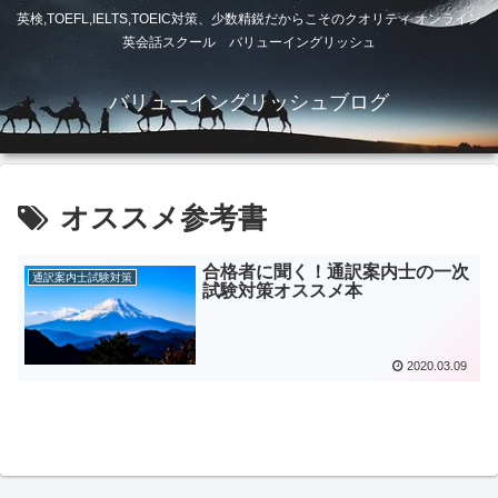
英検,TOEFL,IELTS,TOEIC対策、少数精鋭だからこそのクオリティ オンライン
英会話スクール バリューイングリッシュ
バリューイングリッシュブログ
オススメ参考書
合格者に聞く！通訳案内士の一次
通訳案内士試験対策
試験対策オススメ本
2020.03.09