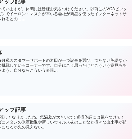
クアップ記事
いていますが、体調には皆様お気をつけください。以前このVOAピック
ピンでイーロン・マスクが率いる会社が衛星を使ったインターネットサ
されるとのニ...
事
毎月私カスタマーサポートの岩田が一つ記事を選び、つたない英語なが
に挑戦しているコーナーです。自分はこう思ったけどこういう意見もあ
よう、自分ならこういう表現...
クアップ記事
り涼しくなりましたね。気温差が大きいので皆様体調には気をつけてく
ガニスタンの米軍撤退や新しいウィルス株のことなど様々な出来事が起
になるか先の見えない...