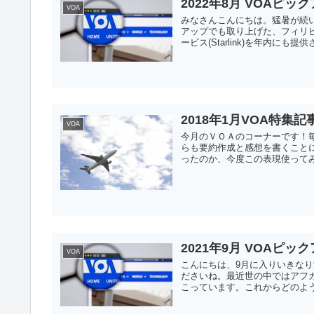
2022年8月 VOAピッ
VOA
みなさんこんにちは。猛暑が続
アップでも取り上げた、フィリ
ービス(Starlink)を年内にも提供
2018年1月VOA特集記
VOA
今月のＶＯＡのコーナーです！
らも要約作成と感想を書くこと
ったのか、今度この表現使ってみ
2021年9月 VOAピッ
VOA
こんにちは、9月に入りいきな
ださいね。最近世の中ではアフ
こっています。これからどのよう