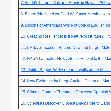
7. World’s Largest Volcano Erupts in Hawaii (575w
8. Biden: ‘No Need for Cold War’ after Meeting wit
9. Millions of Americans Will Not Vote in English 
10. Creating Resilience: Is It Nature or Nurture? (
11. NASA Spacecraft Record New and Larger Meteo
12. NASA Launches New Artemis Rocket to the Mo
13. Twitter Begins Widespread Layoffs under Musk
14. New Evidence for Large Ancient Ocean on Mar
15. Climate Change Threatens Protected Spanish 
16. Scientists Discover Closest Black Hole to Eart