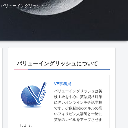
ル バリューイングリッシュ
バリューイングリッシュについて
VE事務局
バリューイングリッシュは英
検１級を中心に英語資格対策
に強いオンライン英会話学校
です。少数精鋭のスキルの高
いフィリピン人講師と一緒に
英語のレベルをアップさせま
しょう。