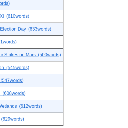
ords)
h Xi (610words)
on Election Day (633words)
751words)
r Strikes on Mars (500words)
on (545words)
 (547words)
s (608words)
Wetlands (612words)
h (629words)