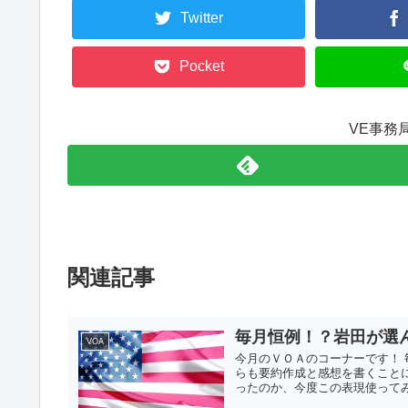
Twitter
Pocket
VE事務
関連記事
毎月恒例！？岩田が選
VOA
今月のＶＯＡのコーナーです！
らも要約作成と感想を書くこと
ったのか、今度この表現使ってみ