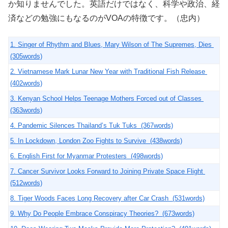
か知りませんでした。英語だけではなく、科学や政治、経
済などの勉強にもなるのがVOAの特徴です。（忠内）
1. Singer of Rhythm and Blues, Mary Wilson of The Supremes, Dies
(305words)
2. Vietnamese Mark Lunar New Year with Traditional Fish Release
(402words)
3. Kenyan School Helps Teenage Mothers Forced out of Classes
(363words)
4. Pandemic Silences Thailand’s Tuk Tuks (367words)
5. In Lockdown, London Zoo Fights to Survive (438words)
6. English First for Myanmar Protesters (498words)
7. Cancer Survivor Looks Forward to Joining Private Space Flight
(512words)
8. Tiger Woods Faces Long Recovery after Car Crash (531words)
9. Why Do People Embrace Conspiracy Theories? (673words)