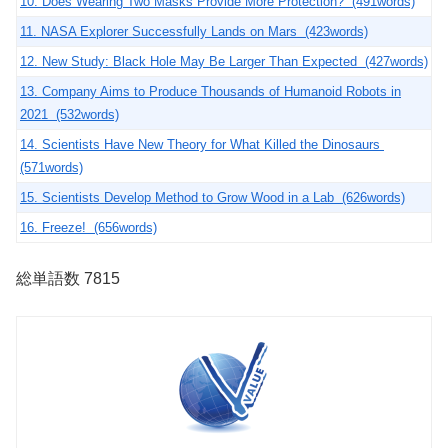
10. Does Wearing Two Masks Provide More Protection? (491words)
11. NASA Explorer Successfully Lands on Mars (423words)
12. New Study: Black Hole May Be Larger Than Expected (427words)
13. Company Aims to Produce Thousands of Humanoid Robots in
2021 (532words)
14. Scientists Have New Theory for What Killed the Dinosaurs
(571words)
15. Scientists Develop Method to Grow Wood in a Lab (626words)
16. Freeze! (656words)
総単語数 7815