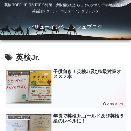
英検,TOEFL,IELTS,TOEIC対策、少数精鋭だからこそのクオリティ オンライン
英会話スクール バリューイングリッシュ
バリューイングリッシュブログ
英検Jr.
子供向き！英検Jr及び5級対策オ
バリューキッズ
ススメ本
2019.02.24
年長で英検Jr.ゴールド及び英検５
バリューキッズ
級のレベルに！