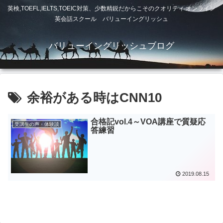
英検,TOEFL,IELTS,TOEIC対策、少数精鋭だからこそのクオリティ オンライン
英会話スクール バリューイングリッシュ
バリューイングリッシュブログ
余裕がある時はCNN10
合格記vol.4～VOA講座で質疑応
受講生の声・体験談
答練習
2019.08.15