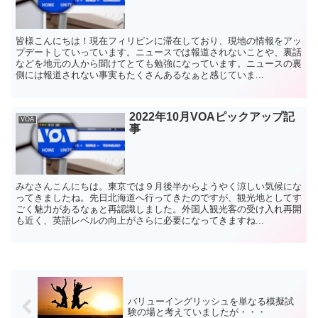
皆様こんにちは！現在フィリピンに滞在しており、現地の情報をアッ
プデートしていっています。ニュースでは報道されないことや、裏話
などを地元の人から聞けてとても勉強になっています。ニュースの裏
側には報道されない事実もたくさんあるなぁと感じていま...
2022年10月VOAピックアップ記
VOA
事
みなさんこんにちは。東京では９月後半からようやく涼しい気候にな
ってきましたね。先日北海道へ行ってきたのですが、観光地としてす
ごく魅力があるなぁと再認識しました。外国人観光客の受け入れ再開
も近く、英語レベルの向上がさらに必要になってきますね...
バリューイングリッシュを単なる模擬試
験の場と考えていましたが・・・