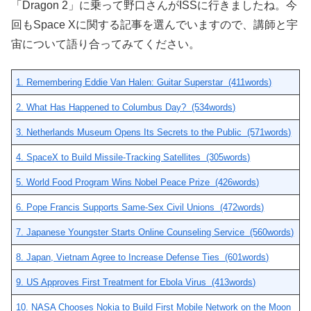
「Dragon 2」に乗って野口さんがISSに行きましたね。今
回もSpace Xに関する記事を選んでいますので、講師と宇
宙について語り合ってみてください。
1. Remembering Eddie Van Halen: Guitar Superstar (411words)
2. What Has Happened to Columbus Day? (534words)
3. Netherlands Museum Opens Its Secrets to the Public (571words)
4. SpaceX to Build Missile-Tracking Satellites (305words)
5. World Food Program Wins Nobel Peace Prize (426words)
6. Pope Francis Supports Same-Sex Civil Unions (472words)
7. Japanese Youngster Starts Online Counseling Service (560words)
8. Japan, Vietnam Agree to Increase Defense Ties (601words)
9. US Approves First Treatment for Ebola Virus (413words)
10. NASA Chooses Nokia to Build First Mobile Network on the Moon