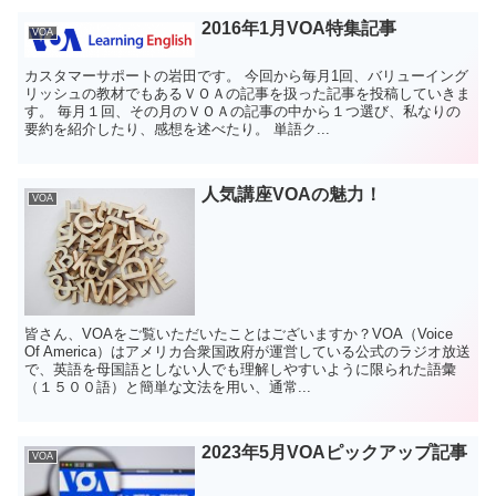
2016年1月VOA特集記事
VOA
カスタマーサポートの岩田です。 今回から毎月1回、バリューイング
リッシュの教材でもあるＶＯＡの記事を扱った記事を投稿していきま
す。 毎月１回、その月のＶＯＡの記事の中から１つ選び、私なりの
要約を紹介したり、感想を述べたり。 単語ク...
人気講座VOAの魅力！
VOA
皆さん、VOAをご覧いただいたことはございますか？VOA（Voice
Of America）はアメリカ合衆国政府が運営している公式のラジオ放送
で、英語を母国語としない人でも理解しやすいように限られた語彙
（１５００語）と簡単な文法を用い、通常...
2023年5月VOAピックアップ記事
VOA