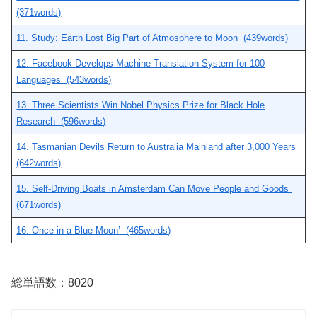
(371words)
11. Study: Earth Lost Big Part of Atmosphere to Moon (439words)
12. Facebook Develops Machine Translation System for 100
Lan
g
uages (543words)
13. Three Scientists Win Nobel Physics Prize for Black Hole
Research (596words)
14. Tasmanian Devils Return to Australia Mainland after 3,000 Years
(642words)
15. Self-Driving Boats in Amsterdam Can Move People and Goods
(671words)
16. Once in a Blue Moon’ (465words)
総単語数：8020