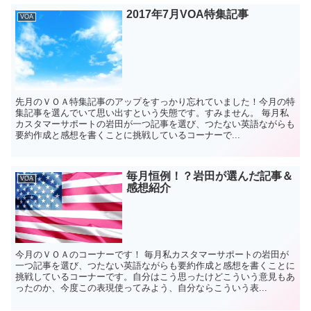
2017年7月VOA特集記事
VOA
先月のＶＯＡ特集記事のアップをすっかり忘れていました！今月の特
集記事を選んでいて思い出すという失態です。すみません。 毎月私
カスタマーサポートの岩田が一つ記事を選び、つたない英語ながらも
要約作成と感想を書くことに挑戦しているコーナーで...
毎月恒例！？岩田が選んだ記事＆
VOA
感想紹介
今月のＶＯＡのコーナーです！ 毎月私カスタマーサポートの岩田が
一つ記事を選び、つたない英語ながらも要約作成と感想を書くことに
挑戦しているコーナーです。自分はこう思ったけどこういう意見もあ
ったのか、今度この表現使ってみよう、自分ならこういう表...